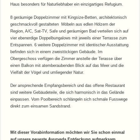
Haus besonders für Naturliebhaber ein einzigartiges Refugium.
8 geräumige
Doppelzimmer mit
Kingsize-Betten
,
architektonisch
geschmackvoll gestalteten
Möbeln
aus edlen Hölzern
der
Region,
A/C,
Sat-TV
, Safe und
geräumigen
Bad verteilen sich auf
vier ebenerdige Doppelbungalows mit jeweils einer Terrasse
zum
Entspannen.
6 weitere
Doppelzimmer mit identischer Ausstattung
befinden sich in einem zweistöckigen Gebäude. I
m
Obergeschoss
verfügen die Zimmer anstelle der Terasse über
einen Balkon
mit atemberaubenden Blick
auf das Meer und
die
Vielfalt der
Vögel und
umliegender Natur.
Der ansprechende Empfangsbereich und das offene Restaurant
sind weitere Gebäudeteile, die sich harmonisch in das Gelände
einpassen. Vom Poolbereich schlängeln sich schmale Fusswege
direkt zum einsamen Sandstrand.
Mit dieser Vorabinformation möchten wir Sie schon einmal
auf unsere neueste Ayurveda Entdeckung aufmerksam