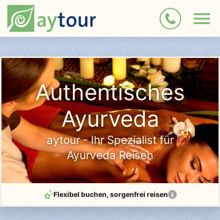
Authentisches
Ayurveda
aytour - Ihr Spezialist für
Ayurveda Reisen
Flexibel buchen
, sorgenfrei reisen