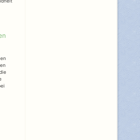
ndheit
en
gen
ben
die
e
ei