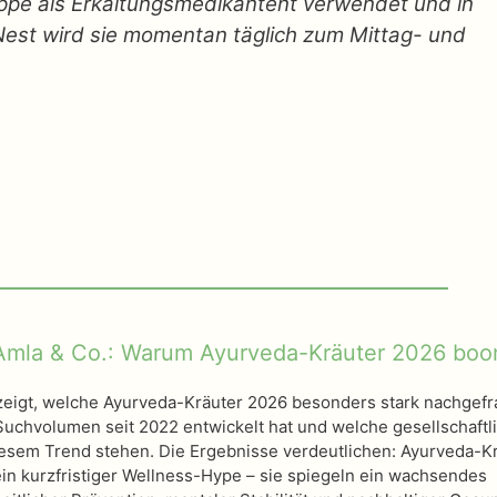
uppe als Erkältungsmedikantent verwendet und in
Nest wird sie momentan täglich zum Mittag- und
mla & Co.: Warum Ayurveda-Kräuter 2026 bo
 zeigt, welche Ayurveda-Kräuter 2026 besonders stark nachgefr
 Suchvolumen seit 2022 entwickelt hat und welche gesellschaftl
iesem Trend stehen. Die Ergebnisse verdeutlichen: Ayurveda-K
ein kurzfristiger Wellness-Hype – sie spiegeln ein wachsendes