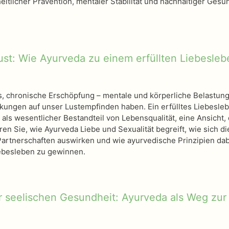
itlicher Prävention, mentaler Stabilität und nachhaltiger Gesu
ust: Wie Ayurveda zu einem erfüllten Liebesleb
s, chronische Erschöpfung – mentale und körperliche Belastun
ungen auf unser Lustempfinden haben. Ein erfülltes Liebesle
 als wesentlicher Bestandteil von Lebensqualität, eine Ansicht, 
en Sie, wie Ayurveda Liebe und Sexualität begreift, wie sich di
artnerschaften auswirken und wie ayurvedische Prinzipien dab
iebesleben zu gewinnen.
 seelischen Gesundheit: Ayurveda als Weg zur