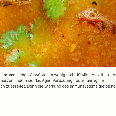
t aromatischen Gewürzen in weniger als 10 Minuten zubereitet 
erzen, indem sie das Agni (Verdauungsfeuer) anregt. In
glich zubereitet. Denn die Stärkung des Immunsystems die beste