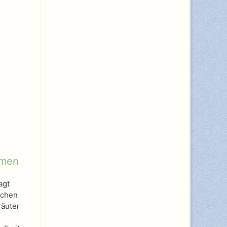
omen
agt
ichen
räuter