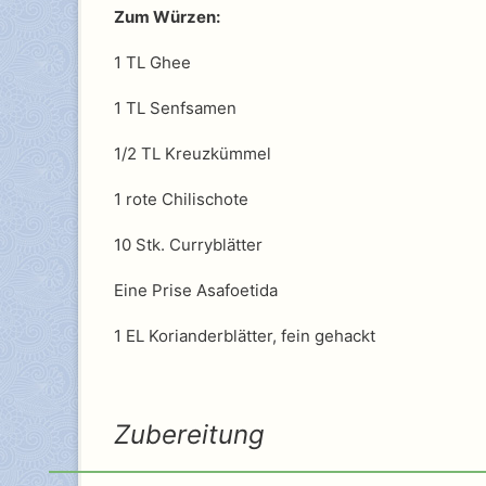
Zum Würzen:
1 TL Ghee
1 TL Senfsamen
1/2 TL Kreuzkümmel
1 rote Chilischote
10 Stk. Curryblätter
Eine Prise Asafoetida
1 EL Korianderblätter, fein gehackt
Zubereitung