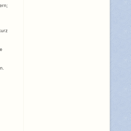
ern;
kurz
ne
n.