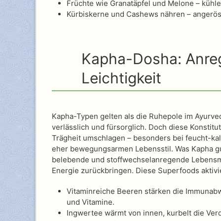
Früchte wie Granatäpfel und Melone – kühl
Kürbiskerne und Cashews nähren – angeröst
Kapha-Dosha: Anreg
Leichtigkeit
Kapha-Typen gelten als die Ruhepole im Ayurve
verlässlich und fürsorglich. Doch diese Konstitut
Trägheit umschlagen – besonders bei feucht-ka
eher bewegungsarmen Lebensstil. Was Kapha gut
belebende und stoffwechselanregende Lebensmi
Energie zurückbringen. Diese Superfoods aktivi
Vitaminreiche Beeren stärken die Immunabw
und Vitamine.
Ingwertee wärmt von innen, kurbelt die Ve