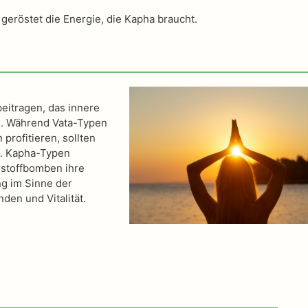
geröstet die Energie, die Kapha braucht.
eitragen, das innere
n. Während Vata-Typen
rofitieren, sollten
n. Kapha-Typen
rstoffbomben ihre
ng im Sinne der
den und Vitalität.