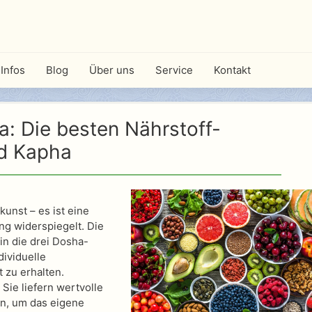
Infos
Blog
Über uns
Service
Kontakt
: Die besten Nährstoff-
nd Kapha
kunst – es ist eine
ng widerspiegelt. Die
in die drei Dosha-
dividuelle
 zu erhalten.
Sie liefern wertvolle
en, um das eigene