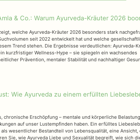
mla & Co.: Warum Ayurveda-Kräuter 2026 bo
 zeigt, welche Ayurveda-Kräuter 2026 besonders stark nachgefr
 Suchvolumen seit 2022 entwickelt hat und welche gesellschaftl
iesem Trend stehen. Die Ergebnisse verdeutlichen: Ayurveda-K
ein kurzfristiger Wellness-Hype – sie spiegeln ein wachsendes
itlicher Prävention, mentaler Stabilität und nachhaltiger Gesu
ust: Wie Ayurveda zu einem erfüllten Liebesleb
s, chronische Erschöpfung – mentale und körperliche Belastun
ungen auf unser Lustempfinden haben. Ein erfülltes Liebesle
 als wesentlicher Bestandteil von Lebensqualität, eine Ansicht, 
en Sie, wie Ayurveda Liebe und Sexualität begreift, wie sich di