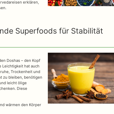
urvedareisen erklären,
sen.
de Superfoods für Stabilität
 den Doshas – den Kopf
 Leichtigkeit hat auch
nruhe, Trockenheit und
t zu bleiben, benötigen
d leicht ölige
schenken. Diese
 und wärmen den Körper