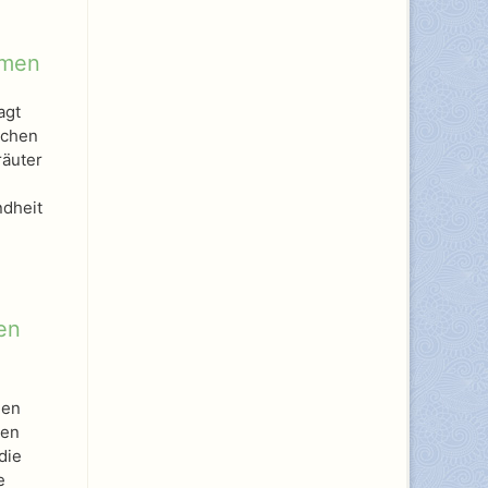
omen
agt
ichen
räuter
ndheit
en
gen
ben
die
e