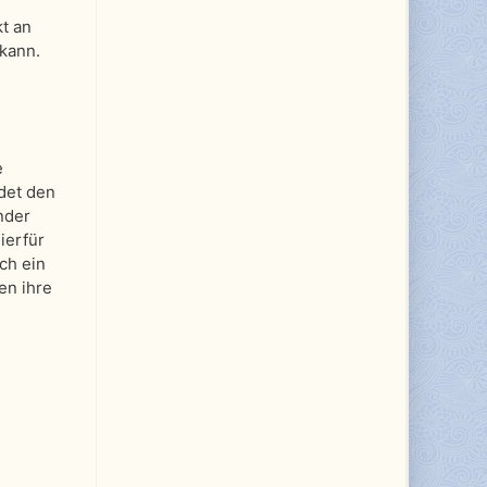
kt an
 kann.
e
ndet den
nder
ierfür
ch ein
en ihre