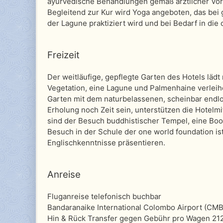
ayurvedische Behandlungen gemäß ärztlicher Vorg
Begleitend zur Kur wird Yoga angeboten, das bei g
der Lagune praktiziert wird und bei Bedarf in di
Freizeit
Der weitläufige, gepflegte Garten des Hotels lä
Vegetation, eine Lagune und Palmenhaine verleihe
Garten mit dem naturbelassenen, scheinbar endl
Erholung noch Zeit sein, unterstützen die Hotelmi
sind der Besuch buddhistischer Tempel, eine Boo
Besuch in der Schule der one world foundation is
Englischkenntnisse präsentieren.
Anreise
Fluganreise telefonisch buchbar
Bandaranaike International Colombo Airport (CMB
Hin & Rück Transfer gegen Gebühr pro Wagen 21