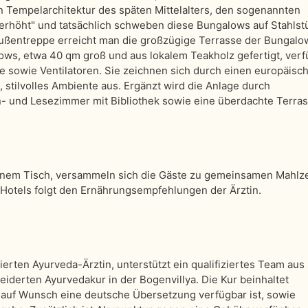
en Tempelarchitektur des späten Mittelalters, den sogenannten
 erhöht" und tatsächlich schweben diese Bungalows auf Stahlst
ßentreppe erreicht man die großzügige Terrasse der Bungalow
alows, etwa 40 qm groß und aus lokalem Teakholz gefertigt, ver
e sowie Ventilatoren. Sie zeichnen sich durch einen europäisc
, stilvolles Ambiente aus. Ergänzt wird die Anlage durch
- und Lesezimmer mit Bibliothek sowie eine überdachte Terras
einem Tisch, versammeln sich die Gäste zu gemeinsamen Mahlze
otels folgt den Ernährungsempfehlungen der Ärztin.
erten Ayurveda-Ärztin, unterstützt ein qualifiziertes Team aus
derten Ayurvedakur in der Bogenvillya. Die Kur beinhaltet
i auf Wunsch eine deutsche Übersetzung verfügbar ist, sowie