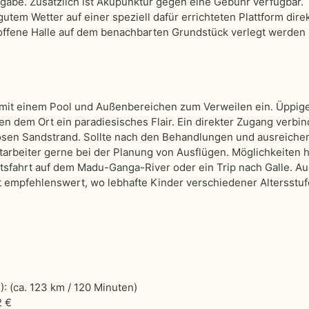
abe. Zusätzlich ist Akupunktur gegen eine Gebühr verfügbar.
utem Wetter auf einer speziell dafür errichteten Plattform dire
e offene Halle auf dem benachbarten Grundstück verlegt werden
dt mit einem Pool und Außenbereichen zum Verweilen ein. Üppig
n dem Ort ein paradiesisches Flair. Ein direkter Zugang verbi
osen Sandstrand. Sollte nach den Behandlungen und ausreiche
tarbeiter gerne bei der Planung von Ausflügen. Möglichkeiten h
tsfahrt auf dem Madu-Ganga-River oder ein Trip nach Galle. Au
t empfehlenswert, wo lebhafte Kinder verschiedener Altersstuf
)
: (ca. 123 km / 120 Minuten)
2 €