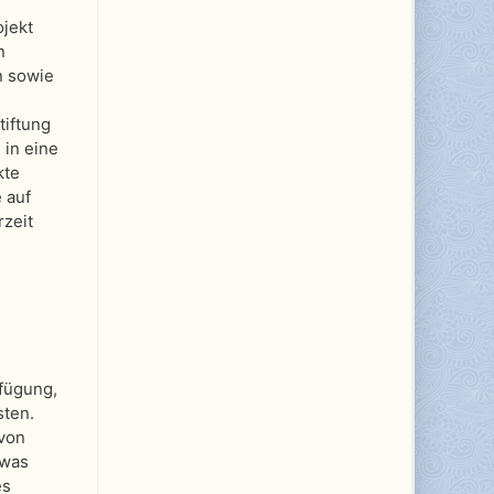
ojekt
n
n sowie
tiftung
 in eine
kte
 auf
rzeit
rfügung,
sten.
 von
twas
es