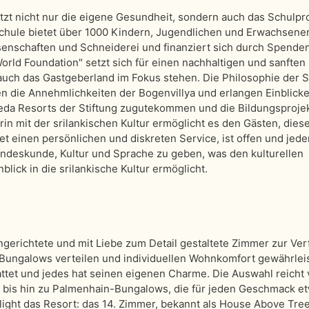
ützt nicht nur die eigene Gesundheit, sondern auch das Schulpr
Schule bietet über 1000 Kindern, Jugendlichen und Erwachsene
senschaften und Schneiderei und finanziert sich durch Spende
rld Foundation" setzt sich für einen nachhaltigen und sanften
auch das Gastgeberland im Fokus stehen. Die Philosophie der S
n die Annehmlichkeiten der Bogenvillya und erlangen Einblicke
eda Resorts der Stiftung zugutekommen und die Bildungsproje
in mit der srilankischen Kultur ermöglicht es den Gästen, diese
t einen persönlichen und diskreten Service, ist offen und jede
 Landeskunde, Kultur und Sprache zu geben, was den kulturellen
lick in die srilankische Kultur ermöglicht.
gerichtete und mit Liebe zum Detail gestaltete Zimmer zur Ve
 Bungalows verteilen und individuellen Wohnkomfort gewährlei
ttet und jedes hat seinen eigenen Charme. Die Auswahl reicht
 bis hin zu Palmenhain-Bungalows, die für jeden Geschmack e
light das Resort: das 14. Zimmer, bekannt als House Above Tre