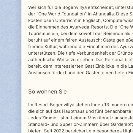
Wer sich für die Bogenvillya entscheidet, unterst
der "One World Foundation" in Ahungalla. Diese 
kostenlosen Unterricht in Englisch, Computerwis
die Einnahmen des Ayurveda-Resorts. Die "One Wo
Tourismus ein, bei dem sowohl der Reisende als 
beruht auf einem fairen Austausch: Gäste genieße
fremde Kultur, während die Einnahmen des Ayurv
unterstützen. Die tiefe Verbundenheit der Gründer
authentische Weise zu erleben. Das Personal biete
bereit, dem interessierten Gast Einblicke in die
Austausch fördert und den Gästen einen tiefen Einb
So wohnen Sie
Im Resort Bogenvillya stehen Ihnen 13 modern ein
die sich auf das Haupthaus und fünf benachbarte
Jedes Zimmer ist mit einem Moskitonetz ausgesta
Standard- und Superior-Zimmern über Gardenloft
bieten. Seit 2022 bereichert ein besonderes High