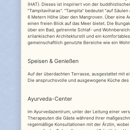
(HAT). Dieses ist inspiriert von der buddhistisch
"Tampitaviharas". "Tampita" bedeutet "auf Säulen
6 Metern Höhe über den Mangroven. Über eine Au
einen freien Blick auf das Meer bietet. Die Bung
über ein Bad, getrennte Schlaf- und Wohnbereich
srilankischen Architekturstil und ein komfortables
gemeinschaftlich genutzte Bereiche wie ein Wohn
Speisen & Genießen
Auf der überdachten Terrasse, ausgestattet mit 
Die anspruchsvolle und ausgewogene Küche des H
Ayurveda-Center
Im Ayurvedazentrum, unter der Leitung einer versi
Therapeuten die Gäste während ihrer maßgeschnei
regelmäßige Konsultationen mit der Ärztin, wobe