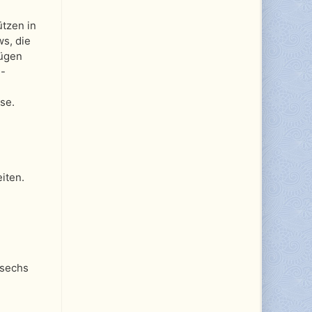
ützen in
s, die
fügen
h-
se.
iten.
 sechs