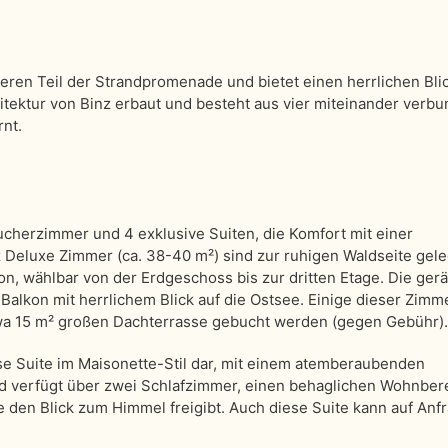
geren Teil der Strandpromenade und bietet einen herrlichen Blic
itektur von Binz erbaut und besteht aus vier miteinander verb
nt.
raucherzimmer und 4 exklusive Suiten, die Komfort mit einer
Deluxe Zimmer (ca. 38-40 m²) sind zur ruhigen Waldseite gel
on, wählbar von der Erdgeschoss bis zur dritten Etage. Die ge
Balkon mit herrlichem Blick auf die Ostsee. Einige dieser Zimm
wa 15 m² großen Dachterrasse gebucht werden (gegen Gebühr).
use Suite im Maisonette-Stil dar, mit einem atemberaubenden
nd verfügt über zwei Schlafzimmer, einen behaglichen Wohnber
 den Blick zum Himmel freigibt. Auch diese Suite kann auf Anf