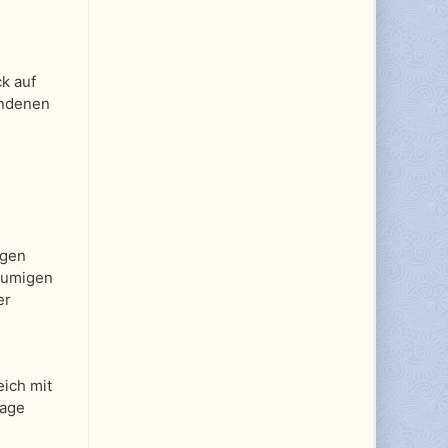
k auf
undenen
egen
räumigen
er
eich mit
rage