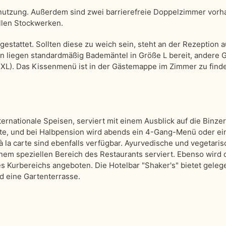
lnutzung. Außerdem sind zwei barrierefreie Doppelzimmer vorh
llen Stockwerken.
estattet. Sollten diese zu weich sein, steht an der Rezeption a
n liegen standardmäßig Bademäntel in Größe L bereit, andere 
5XL). Das Kissenmenü ist in der Gästemappe im Zimmer zu find
ternationale Speisen, serviert mit einem Ausblick auf die Binzer
te, und bei Halbpension wird abends ein 4-Gang-Menü oder ein
 la carte sind ebenfalls verfügbar. Ayurvedische und vegetari
em speziellen Bereich des Restaurants serviert. Ebenso wird 
 Kurbereichs angeboten. Die Hotelbar "Shaker's" bietet gelege
d eine Gartenterrasse.