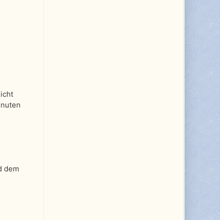
icht
inuten
nd dem