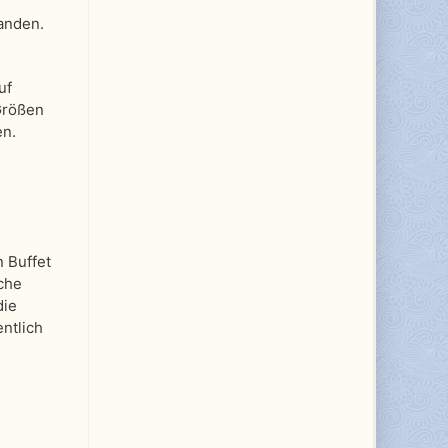
anden.
uf
Größen
en.
 Buffet
sche
die
ntlich