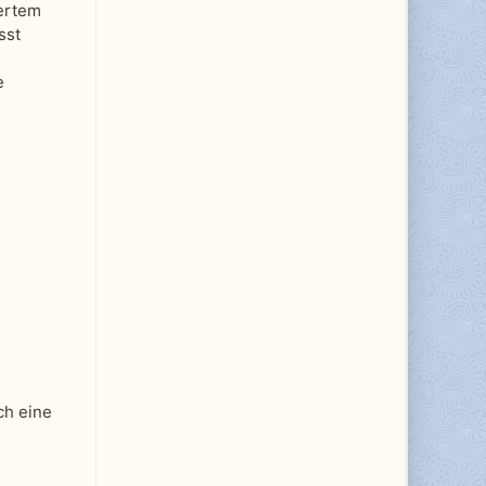
iertem
sst
e
ch eine