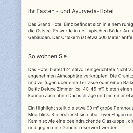
Ihr Fasten - und Ayurveda-Hotel
Das Grand Hotel Binz befindet sich in einem ruhi
die Ostsee. Es wurde in der typischen Bäder-Arch
Gebäuden. Der Ortskern ist etwa 500 Meter entfer
So wohnen Sie
Das Hotel bietet 124 stilvoll eingerichtete Nicht
angenehmen Atmosphäre verknüpfen. Die Granitz 
und verfügen über eine Terrasse oder einen Balk
Baltic Deluxe Zimmer (ca. 40-45 m²) bieten einen 
können auch ohne Dachschräge und mit einer et
Ein Highlight stellt die etwa 90 m² große Pentho
Meerblick. Sie erstreckt sich über zwei Etagen u
Kamin sowie eine beeindruckende Glaskuppel, die
und gegen eine Gebühr reserviert werden.