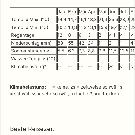
Jan
Feb
Mär
Apr
Mai
Jun
Jul
A
Temp. ø Max. (°C)
14,4
14,7
16,1
18,3
21,6
25,9
28,9
2
Temp. ø Min. (°C)
10,2
10,3
11,2
13,1
15,9
19,4
22,1
2
Regentage
12
8
6
3
2
< 1
< 1
< 
Niederschlag (mm)
89
55
42
24
11
2
1
4
Sonnenstunden ø
5,5
6,3
7,3
8,8
9,8
11,5
12,5
11
Wasser-Temp. ø (°C)
Klimabelastung*
--
--
--
--
--
zs
s
s
Klimabelastung:
-- = keine, zs = zeitweise schwül, s
= schwül, ss = sehr schwül, h+t = heiß und trocken
Beste Reisezeit