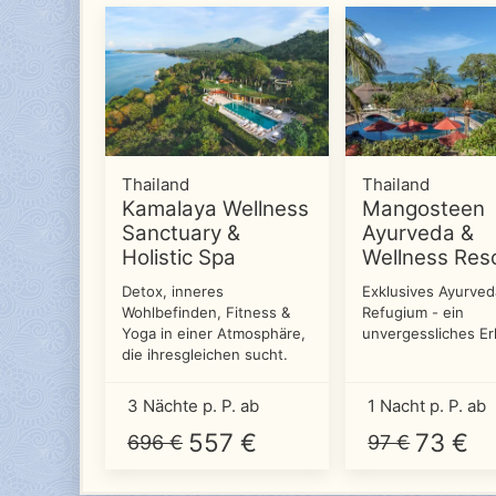
Thailand
Thailand
Kamalaya Wellness
Mangosteen
Sanctuary &
Ayurveda &
Holistic Spa
Wellness Res
Detox, inneres
Exklusives Ayurved
Wohlbefinden, Fitness &
Refugium - ein
Yoga in einer Atmosphäre,
unvergessliches Er
die ihresgleichen sucht.
3 Nächte p. P. ab
1 Nacht p. P. ab
557 €
73 €
696 €
97 €