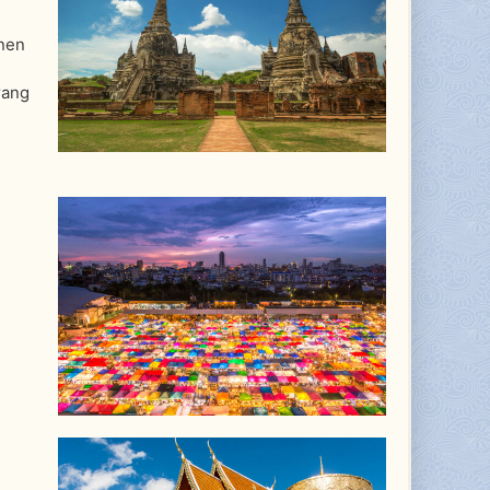
inen
s
rang