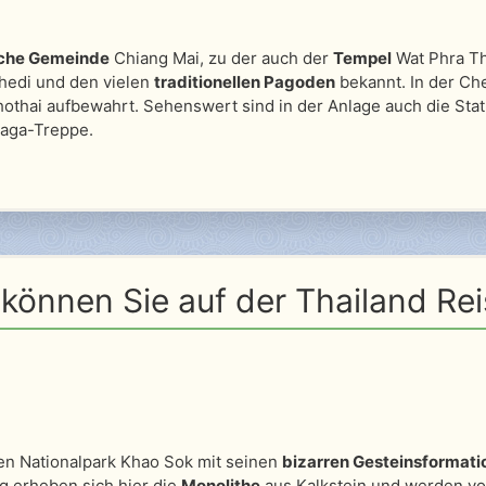
sche Gemeinde
Chiang Mai, zu der auch der
Tempel
Wat Phra T
Chedi und den vielen
traditionellen Pagoden
bekannt. In der Ch
hothai aufbewahrt. Sehenswert sind in der Anlage auch die Sta
Naga-Treppe.
können Sie auf der Thailand Re
en Nationalpark Khao Sok mit seinen
bizarren Gesteinsformati
 erheben sich hier die
Monolithe
aus Kalkstein und werden v