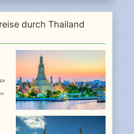
dreise durch Thailand
upa
en.