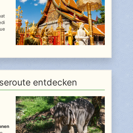
hat
edi
tue
iseroute entdecken
onen
on