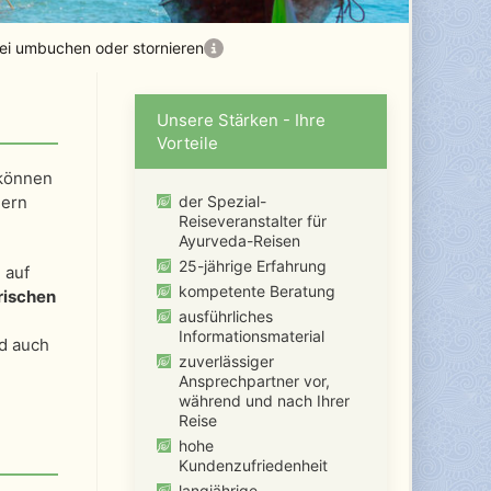
rei umbuchen oder stornieren
Unsere Stärken - Ihre
Vorteile
 können
hern
der Spezial-
Reiseveranstalter für
Ayurveda-Reisen
25-jährige Erfahrung
 auf
kompetente Beratung
rischen
ausführliches
Informationsmaterial
d auch
zuverlässiger
Ansprechpartner vor,
während und nach Ihrer
Reise
hohe
Kundenzufriedenheit
langjährige