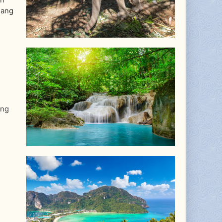
hang
ung