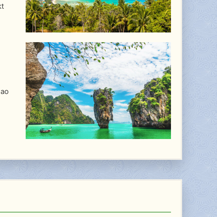
kt
hao