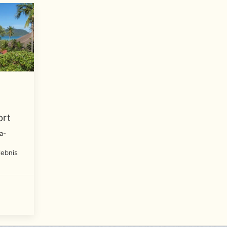
ort
a-
lebnis