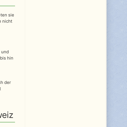
ten sie
 nicht
n und
bis hin
ch der
t
weiz