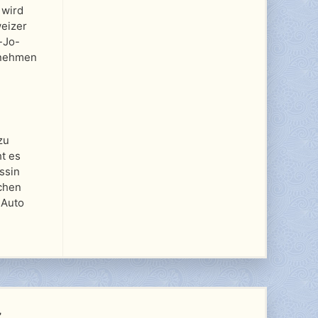
 wird
weizer
-Jo-
bnehmen
zu
t es
ssin
ichen
 Auto
z