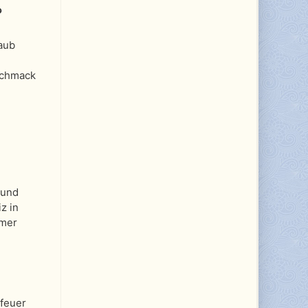
?
laub
schmack
rund
z in
mmer
feuer