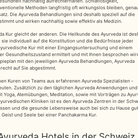
ndheit nachhaltig aufrechterhalten. Schlaflosigkeit,
ntionelle Methoden langfristig oft wirkungslos bleiben, gena
atz. Die Ayurveda Behandlungen sind deshalb speziell auf die
stimmt und wirken nachhaltig sowie effektiv als Medizin.
a Kur gleicht der anderen. Die Heilkunde des Ayurveda ist des
sie individuell auf die Konstitution und die Bedürfnisse jeder
 ayurvedische Kur mit einer Eingangsuntersuchung und einem
er Gesundheitszustand ermittelt und mit Ihnen besprochen wird
apieplan mit den jeweiligen Ayurveda Behandlungen, Ayurveda
recht auf Sie abgestimmt.
hen Kuren von Teams aus erfahrenen Ayurveda Spezialisten -
uten. Zusätzlich zu den täglichen Ayurveda Anwendungen und
it Yoga, Atemübungen, Meditation, sowie mit Vorträgen zu Ayur
yurvedischen Kliniken ist es den Ayurveda Zentren in der Schw
issen und die gesunde Lebensweise auch bei sich zu Hause gut
, Geist und Seele bei einer Panchakarma Kur.
Ayurveda Hotels in der Schweiz