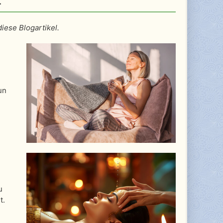
ese Blogartikel.
un
u
t.