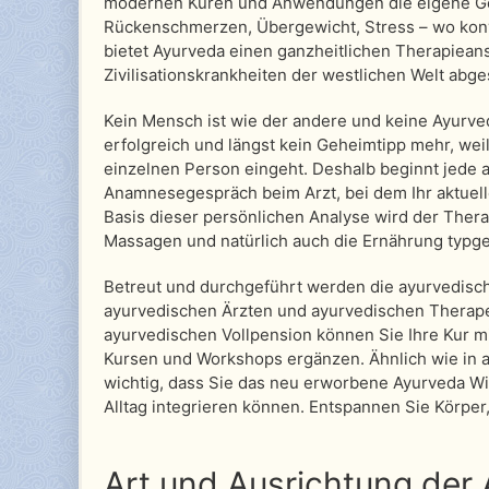
modernen Kuren und Anwendungen die eigene Gesu
Rückenschmerzen, Übergewicht, Stress – wo konve
bietet Ayurveda einen ganzheitlichen Therapieans
Zivilisationskrankheiten der westlichen Welt abge
Kein Mensch ist wie der andere und keine Ayurved
erfolgreich und längst kein Geheimtipp mehr, weil 
einzelnen Person eingeht. Deshalb beginnt jede
Anamnesegespräch beim Arzt, bei dem Ihr aktuell
Basis dieser persönlichen Analyse wird der Ther
Massagen und natürlich auch die Ernährung typge
Betreut und durchgeführt werden die ayurvedisc
ayurvedischen Ärzten und ayurvedischen Therape
ayurvedischen Vollpension können Sie Ihre Kur m
Kursen und Workshops ergänzen. Ähnlich wie in a
wichtig, dass Sie das neu erworbene Ayurveda W
Alltag integrieren können. Entspannen Sie Körper
Art und Ausrichtung der 