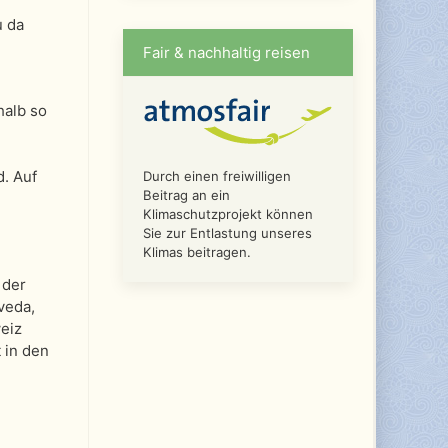
u da
Fair & nachhaltig reisen
halb so
. Auf
Durch einen freiwilligen
Beitrag an ein
Klimaschutzprojekt können
Sie zur Entlastung unseres
Klimas beitragen.
 der
veda,
eiz
 in den