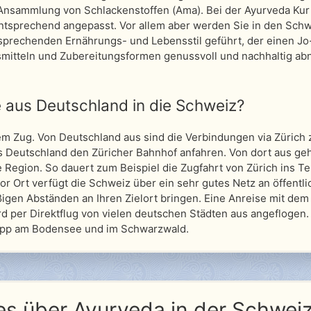
Ansammlung von Schlackenstoffen (Ama). Bei der Ayurveda Kur
ntsprechend angepasst. Vor allem aber werden Sie in den Sch
tsprechenden Ernährungs- und Lebensstil geführt, der einen Jo
nsmitteln und Zubereitungsformen genussvoll und nachhaltig a
e aus Deutschland in die Schweiz?
m Zug. Von Deutschland aus sind die Verbindungen via Zürich 
 Deutschland den Züricher Bahnhof anfahren. Von dort aus geh
e Region. So dauert zum Beispiel die Zugfahrt von Zürich ins Te
or Ort verfügt die Schweiz über ein sehr gutes Netz an öffentl
ßigen Abständen an Ihren Zielort bringen. Eine Anreise mit dem
ird per Direktflug von vielen deutschen Städten aus angeflogen.
topp am Bodensee und im Schwarzwald.
s über Ayurveda in der Schwei