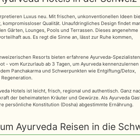
rpretieren Luxus neu. Mit frischen, unkonventionellen Ideen bie
 kompromissloser Qualität. Unaufdringliches Design findet man
 den Gärten, Lounges, Pools und Terrassen. Dieses angenehme
orteilhaft aus. Es regt die Sinne an, lässt zur Ruhe kommen,
hweizerischen Resorts bieten erfahrene Ayurveda-Spezialiste
ot - vom Kurzurlaub ab 3 Tagen, um Ayurveda kennenzulernen 
s dem Panchakarma und Schwerpunkten wie Entgiftung/Detox,
 Regeneration.
a Hotels ist leicht, frisch, regional und authentisch. Ganz na
lkraft der beheimateten Kräuter und Gewürze. Als Ayurveda Gas
hre persönliche Konstitution (Dosha) abgestimmte Ernährung.
 um Ayurveda Reisen in die Sch