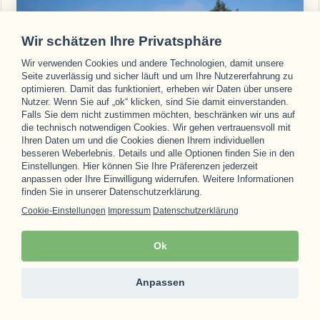
Wir schätzen Ihre Privatsphäre
Wir verwenden Cookies und andere Technologien, damit unsere
Seite zuverlässig und sicher läuft und um Ihre Nutzererfahrung zu
optimieren. Damit das funktioniert, erheben wir Daten über unsere
Nutzer. Wenn Sie auf „ok“ klicken, sind Sie damit einverstanden.
Falls Sie dem nicht zustimmen möchten, beschränken wir uns auf
die technisch notwendigen Cookies. Wir gehen vertrauensvoll mit
Ihren Daten um und die Cookies dienen Ihrem individuellen
besseren Weberlebnis. Details und alle Optionen finden Sie in den
Einstellungen. Hier können Sie Ihre Präferenzen jederzeit
anpassen oder Ihre Einwilligung widerrufen. Weitere Informationen
finden Sie in unserer Datenschutzerklärung.
Indien
Shreyas Retreat
Cookie-Einstellungen
Impressum
Datenschutzerklärung
Ganzheitliche Erholung inmitten Spiritualität, Luxus und
Ok
Herzlichkeit
669 €
743 €
3 Nächte p. P. ab
Anpassen