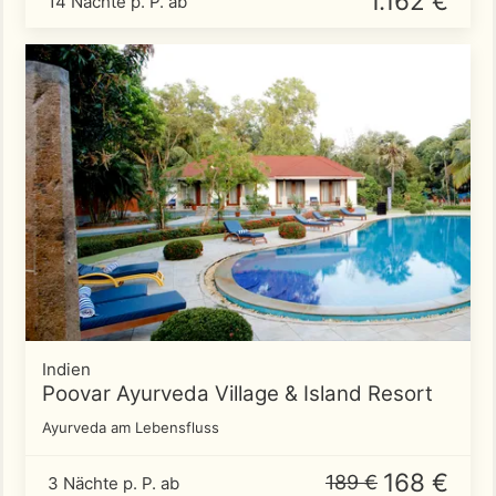
1.162 €
14 Nächte p. P. ab
Indien
Poovar Ayurveda Village & Island Resort
Ayurveda am Lebensfluss
168 €
189 €
3 Nächte p. P. ab