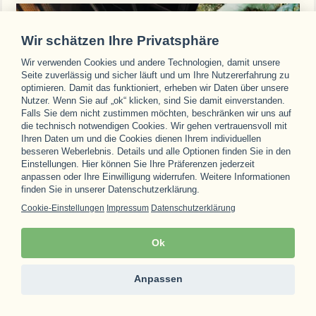
Wir schätzen Ihre Privatsphäre
Wir verwenden Cookies und andere Technologien, damit unsere
Seite zuverlässig und sicher läuft und um Ihre Nutzererfahrung zu
optimieren. Damit das funktioniert, erheben wir Daten über unsere
Nutzer. Wenn Sie auf „ok“ klicken, sind Sie damit einverstanden.
Falls Sie dem nicht zustimmen möchten, beschränken wir uns auf
die technisch notwendigen Cookies. Wir gehen vertrauensvoll mit
Ihren Daten um und die Cookies dienen Ihrem individuellen
besseren Weberlebnis. Details und alle Optionen finden Sie in den
Einstellungen. Hier können Sie Ihre Präferenzen jederzeit
anpassen oder Ihre Einwilligung widerrufen. Weitere Informationen
finden Sie in unserer Datenschutzerklärung.
Cookie-Einstellungen
Impressum
Datenschutzerklärung
Indonesien
COMO Shambhala Estate
Ok
Wo sich Luxus mit Spiritualität und umfassender Erholung
vereint
Anpassen
324 €
463 €
1 Nacht p. P. ab